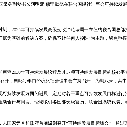
pe I 联合国常务副秘书长阿明娜·穆罕默德在联合国经社理事会可持
刻，2025年可持续发展高级别政治论坛周一在纽约联合国总部拉
证据为基础的解决方案，确保不让任何人掉队”为主题，聚焦重
审查2030年可持续发展议程及其17项可持续发展目标的核心平台
3年首次召开，自此每年由经济及社会理事会主持召开，为期八天，其
现可持续发展方面的进展，定期对若干重点可持续发展目标进行深
推动合作与问责。论坛吸引各国部长级官员、联合国系统代表、
，以国家元首和政府首脑级别召开“可持续发展目标峰会”，通过