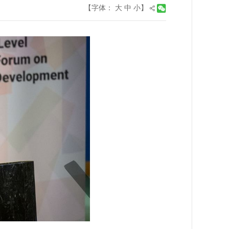
【字体：
大
中
小
】